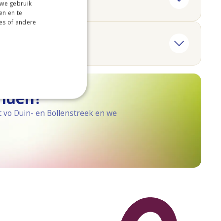
 we gebruik
en en te
es of andere
inden?
 vo Duin- en Bollenstreek en we