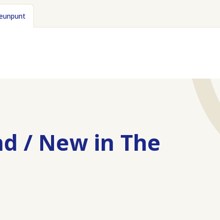
teunpunt
d / New in The