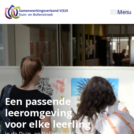
Menu
Een passende
leeromgeving
voor elke leerling
in de Duin- en Bollenstreek