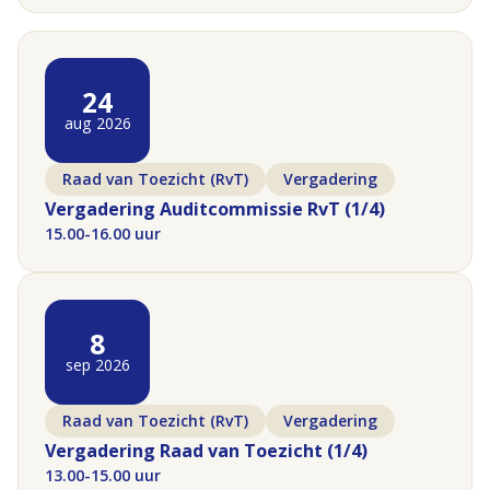
Commissie Arrangementen en
Toelaatbaarheid
Netwerkoverleg
24
Raad van Toezicht (RvT)
aug 2026
Themabijeenkomst
Vergadering
Raad van Toezicht (RvT)
Vergadering
Webinar
Vergadering Auditcommissie RvT (1/4)
15.00-16.00 uur
8
sep 2026
Raad van Toezicht (RvT)
Vergadering
Vergadering Raad van Toezicht (1/4)
13.00-15.00 uur