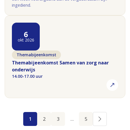
ingediend.
(opent in nieuw tabblad)
6
okt 2026
Themabijeenkomst
Themabijeenkomst Samen van zorg naar
onderwijs
14.00-17.00 uur
1
2
3
…
5