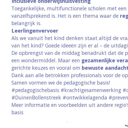
Inclusieve onderwijshuisvesting
Toegankelijke, multifunctionele scholen met een
vanzelfsprekend is. Het is een thema waar de
reg
belangrijk is.
Leerlingenvervoer
Als we vanuit het kind denken staat altijd de vr
Leuk dat u onze website be
van het kind?
Goede ideeën zijn er al – de uitdag
cookies. We gebruiken Googl
De opbrengst van de middag benadrukt dat de pe
gegevens zijn volledig ano
een wondermiddel. Maar een
gezamenlijke vera
doeleinden. Meer informati
gerichte keuzes en vooral om
bewuste aandach
Dank aan alle betrokken professionals voor de o
Weiger cookies
Samen vormen we de pedagogische basis!
#pedagogischebasis #krachtigesamenwerking #
#DuinenBollenstreek #ontwikkelagenda #prevent
Meer informatie en voorbeelden uit andere regio’
basis