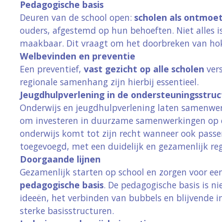
Pedagogische basis
Deuren van de school open:
scholen als ontmoe
ouders, afgestemd op hun behoeften. Niet alles i
maakbaar. Dit vraagt om het doorbreken van hokj
Welbevinden en preventie
Een preventief,
vast gezicht op alle scholen
vers
regionale samenhang zijn hierbij essentieel.
Jeugdhulpverlening in de ondersteuningsstruc
Onderwijs en jeugdhulpverlening laten samenwe
om investeren in duurzame samenwerkingen op d
onderwijs komt tot zijn recht wanneer ook pas
toegevoegd, met een duidelijk en gezamenlijk re
Doorgaande lijnen
Gezamenlijk starten op school en zorgen voor e
pedagogische basis
. De pedagogische basis is n
ideeën, het verbinden van bubbels en blijvende 
sterke basisstructuren.