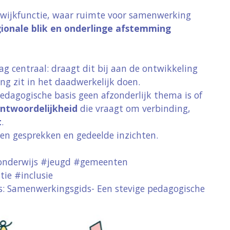
 wijkfunctie, waar ruimte voor samenwerking
ionale blik en onderlinge afstemming
aag centraal:
draagt dit bij aan de ontwikkeling
zoekt! Om onze website goed te laten functioneren
ing zit in het daadwerkelijk doen.
e Analytics om het gebruik van de site te analyseren
dagogische basis geen afzonderlijk thema is of
niem en worden niet gebruikt voor advertenties of a
ntwoordelijkheid
die vraagt om verbinding,
e vindt u in onze
cookieverklaring
t
.
pen gesprekken en gedeelde inzichten.
Opslaan en sluiten
onderwijs #jeugd #gemeenten
Cookies aanpassen
ie #inclusie
s:
Samenwerkingsgids- Een stevige pedagogische