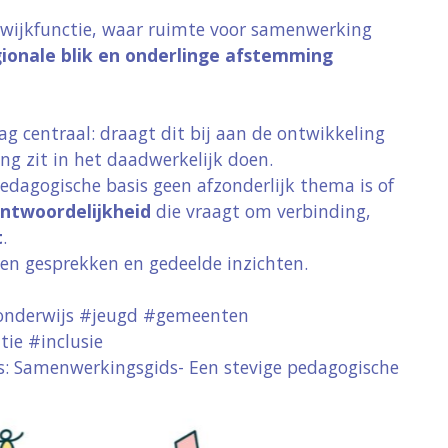
 wijkfunctie, waar ruimte voor samenwerking
ionale blik en onderlinge afstemming
aag centraal:
draagt dit bij aan de ontwikkeling
zoekt! Om onze website goed te laten functioneren
ing zit in het daadwerkelijk doen.
e Analytics om het gebruik van de site te analyseren
dagogische basis geen afzonderlijk thema is of
niem en worden niet gebruikt voor advertenties of a
ntwoordelijkheid
die vraagt om verbinding,
e vindt u in onze
cookieverklaring
t
.
pen gesprekken en gedeelde inzichten.
Opslaan en sluiten
onderwijs #jeugd #gemeenten
Cookies aanpassen
ie #inclusie
s:
Samenwerkingsgids- Een stevige pedagogische