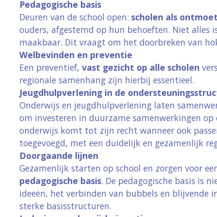
Pedagogische basis
Deuren van de school open:
scholen als ontmoe
ouders, afgestemd op hun behoeften. Niet alles i
maakbaar. Dit vraagt om het doorbreken van hokj
Welbevinden en preventie
Een preventief,
vast gezicht op alle scholen
vers
regionale samenhang zijn hierbij essentieel.
Jeugdhulpverlening in de ondersteuningsstruc
Onderwijs en jeugdhulpverlening laten samenwe
om investeren in duurzame samenwerkingen op d
onderwijs komt tot zijn recht wanneer ook pas
toegevoegd, met een duidelijk en gezamenlijk re
Doorgaande lijnen
Gezamenlijk starten op school en zorgen voor e
pedagogische basis
. De pedagogische basis is n
ideeën, het verbinden van bubbels en blijvende 
sterke basisstructuren.