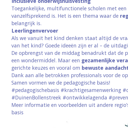
Inclusieve onderwijshuisvesting
Toegankelijke, multifunctionele scholen met een
vanzelfsprekend is. Het is een thema waar de
reg
belangrijk is.
Leerlingenvervoer
Als we vanuit het kind denken staat altijd de vr
Leuk dat u onze website be
van het kind?
Goede ideeën zijn er al – de uitdag
cookies. We gebruiken Googl
De opbrengst van de middag benadrukt dat de pe
gegevens zijn volledig ano
een wondermiddel. Maar een
gezamenlijke vera
doeleinden. Meer informati
gerichte keuzes en vooral om
bewuste aandach
Dank aan alle betrokken professionals voor de o
Weiger cookies
Samen vormen we de pedagogische basis!
#pedagogischebasis #krachtigesamenwerking #
#DuinenBollenstreek #ontwikkelagenda #prevent
Meer informatie en voorbeelden uit andere regio’
basis