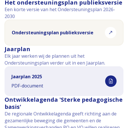
Het ondersteuningsplan publieksversie
Een korte versie van het Ondersteuningsplan 2026-
2030
Ondersteuningsplan publieksversie
(opent in nieuw tabblad)
Jaarplan
Elk jaar werken wij de plannen uit het
Ondersteuningsplan verder uit in een Jaarplan.
Jaarplan 2025
(opent in nieuw tabblad)
PDF-document
Ontwikkelagenda 'Sterke pedagogische
basis'
De regionale Ontwikkelagenda geeft richting aan de
gezamenlijke beweging die gemeenten en de
Samenwerkingsverbanden PO en VO willen realiseren