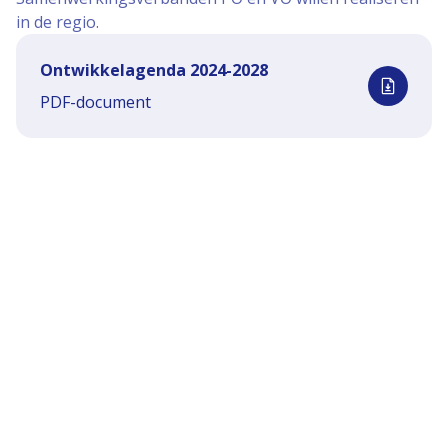
in de regio.
Ontwikkelagenda 2024-2028
(opent in nieuw tabblad)
PDF-document