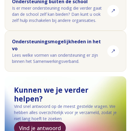
Ondersteuning buiten de school
Is er meer ondersteuning nodig die verder gaat
dan de school zelf kan bieden? Dan kunt u ook
zelf hulp inschakelen bij andere organisaties.
Ondersteuningsmogelijkheden in het
vo
(opent in nieuw tabblad)
Lees welke vormen van ondersteuning er zijn
binnen het Samenwerkingsverband.
Kunnen we je verder
helpen?
Vind snel antwoord op de meest gestelde vragen. We
hebben alles overzichtelijk voor je verzameld, zodat je
niet lang hoeft te zoeken
Vind je antwoord