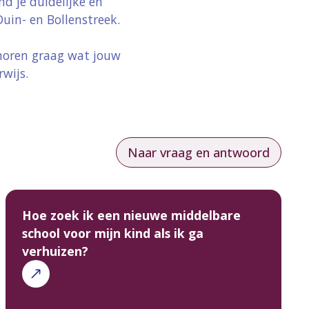
d je duidelijke en
uin- en Bollenstreek.
 horen graag wat jouw
wijs.
Naar vraag en antwoord
Hoe zoek ik een nieuwe middelbare
school voor mijn kind als ik ga
verhuizen?