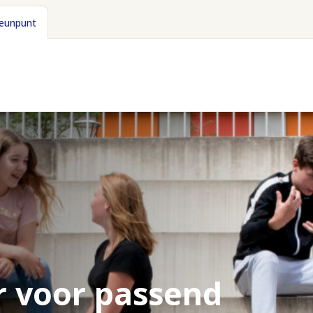
teunpunt
r voor passend